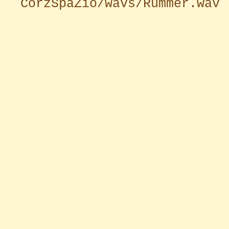
CorzSpaZio/wavs/Rummer.wav